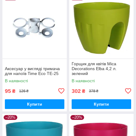
Горщик для квітів Mica
Аксесуар у вигляді тримача
Decorations Elba 4,2 л.
для напоїв Time Eco TE-25
зелений
В наявності
В наявності
95
302
₴
₴
126 ₴
378 ₴
Купити
Купити
–20%
–20%