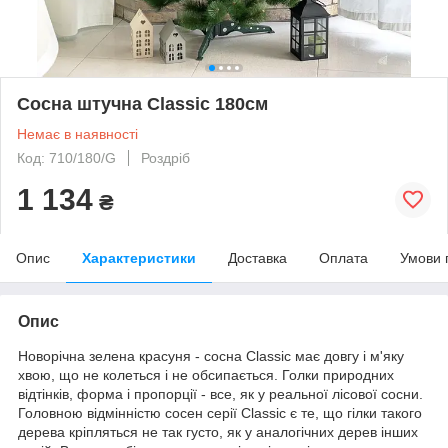
Сосна штучна Classic 180см
Немає в наявності
Код: 710/180/G
Роздріб
1 134
₴
Опис
Характеристики
Доставка
Оплата
Умови 
Опис
Новорічна зелена красуня - сосна Classic має довгу і м'яку
хвою, що не колеться і не обсипається. Голки природних
відтінків, форма і пропорції - все, як у реальної лісової сосни.
Головною відмінністю сосен серії Classic є те, що гілки такого
дерева кріпляться не так густо, як у аналогічних дерев інших