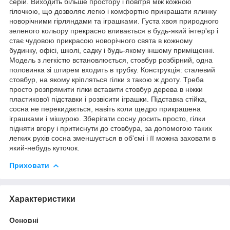
серій. Виходить більше простору і повітря між кожною
гілочкою, що дозволяє легко і комфортно прикрашати ялинку
новорічними гірляндами та іграшками. Густа хвоя природного
зеленого кольору прекрасно вливається в будь-який інтер'єр і
стає чудовою прикрасою новорічного свята в кожному
будинку, офісі, школі, садку і будь-якому іншому приміщенні.
Модель з легкістю встановлюється, стовбур розбірний, одна
половинка зі штирем входить в трубку. Конструкція: сталевий
стовбур, на якому кріпляться гілки з такою ж дроту. Треба
просто розпрямити гілки вставити стовбур дерева в ніжки
пластикової підставки і розвісити іграшки. Підставка стійка,
сосна не перекидається, навіть коли щедро прикрашена
іграшками і мішурою. Зберігати сосну досить просто, гілки
підняти вгору і притиснути до стовбура, за допомогою таких
легких рухів сосна зменшується в об'ємі і її можна заховати в
який-небудь куточок.
Приховати
Характеристики
Основні