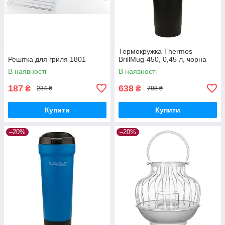
Термокружка Thermos
Решітка для гриля 1801
BrillMug-450, 0,45 л, чорна
В наявності
В наявності
187
638
₴
₴
234 ₴
798 ₴
Купити
Купити
–20%
–20%