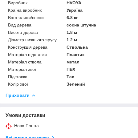
Виробник
HVOYA
Країна виробник
Україна
Вага ялини/сосни
6.8 кг
Вид дерева
сосна штучна
Висота дерева
1.8 м
Діаметр нижнього ярусу
1.2 м
Конструкція дерева
Ствольна
Матеріал підставки
Пластик
Матеріал ствола
метал
Матеріал хвої
ПВХ
Підставка
Так
Колір хвої
Зелений
Приховати
Умови доставки
Нова Пошта
Всі умови доставки