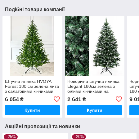
Подібні товари компанії
Штучна ялинка HVOYA
Новорічна штучна ялинка
Чорн
Forest 180 см зелена лита
Elegant 180см зелена з
штуч
з салатовими кінчиками
білими кінчиками на
180 
металевій підставці
підс
6 054
2 641
9 0
₴
₴
Купити
Купити
Акційні пропозиції та новинки
–25%
–20%