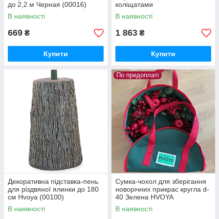
до 2,2 м Черная (00016)
коліщатами
В наявності
В наявності
669
1 863
₴
₴
Купити
Купити
По предоплаті
Декоративна підставка-пень
Сумка-чохол для зберігання
для різдвяної ялинки до 180
новорічних прикрас кругла d-
см Hvoya (00100)
40 Зелена HVOYA
В наявності
В наявності