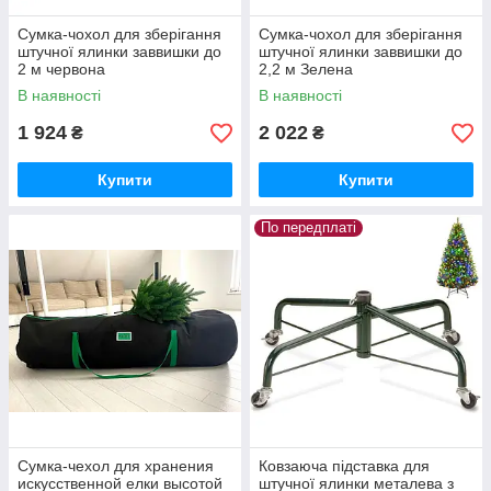
Сумка-чохол для зберігання
Сумка-чохол для зберігання
штучної ялинки заввишки до
штучної ялинки заввишки до
2 м червона
2,2 м Зелена
В наявності
В наявності
1 924
2 022
₴
₴
Купити
Купити
По передплаті
Сумка-чехол для хранения
Ковзаюча підставка для
искусственной елки высотой
штучної ялинки металева з