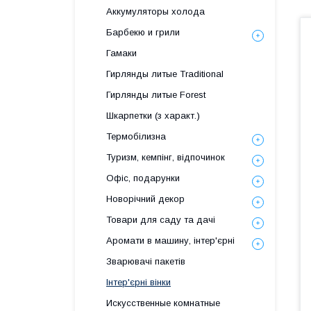
Аккумуляторы холода
Барбекю и грили
Гамаки
Гирлянды литые Traditional
Гирлянды литые Forest
Шкарпетки (з характ.)
Термобілизна
Туризм, кемпінг, відпочинок
Офіс, подарунки
Новорічний декор
Товари для саду та дачі
Аромати в машину, інтер'єрні
Зварювачі пакетів
Інтер'єрні вінки
Искусственные комнатные