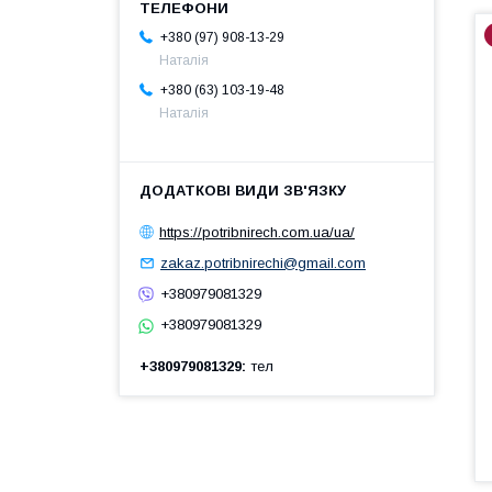
+380 (97) 908-13-29
Наталія
+380 (63) 103-19-48
Наталія
https://potribnirech.com.ua/ua/
zakaz.potribnirechi@gmail.com
+380979081329
+380979081329
+380979081329
тел