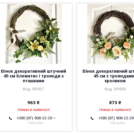
Вінок декоративний штучний
Вінок декоративний ш
45 см Клематис і троянди з
45 см з трояндами
пташками
кроликом
SP017
SP018
963 ₴
873 ₴
Немає в наявності
Немає в наявності
+380 (97) 908-13-29
+380 (97) 908-13-29
Наталія
Наталія