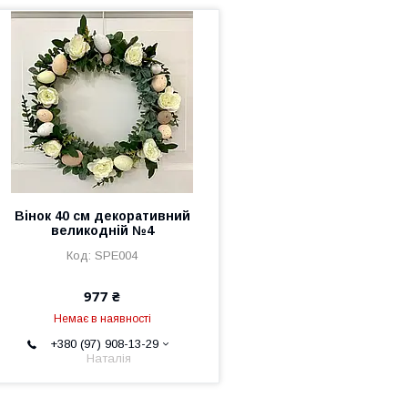
Вінок 40 см декоративний
великодній №4
SPE004
977 ₴
Немає в наявності
+380 (97) 908-13-29
Наталія