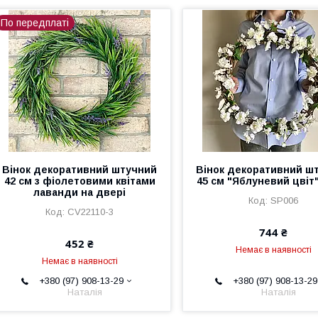
По передплаті
Вінок декоративний штучний
Вінок декоративний ш
42 см з фіолетовими квітами
45 см "Яблуневий цвіт"
лаванди на двері
SP006
CV22110-3
744 ₴
452 ₴
Немає в наявності
Немає в наявності
+380 (97) 908-13-29
+380 (97) 908-13-29
Наталія
Наталія