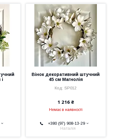
тучний
Вінок декоративний штучний
 і
45 см Магнолія
SP012
1 216 ₴
Немає в наявності
+380 (97) 908-13-29
Наталія