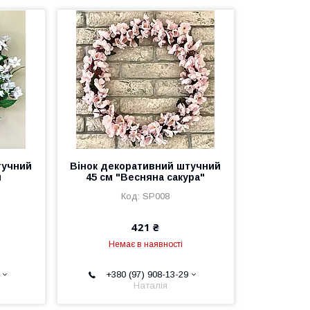
тучний
Вінок декоративний штучний
й
45 см "Весняна сакура"
SP008
421 ₴
Немає в наявності
+380 (97) 908-13-29
Наталія