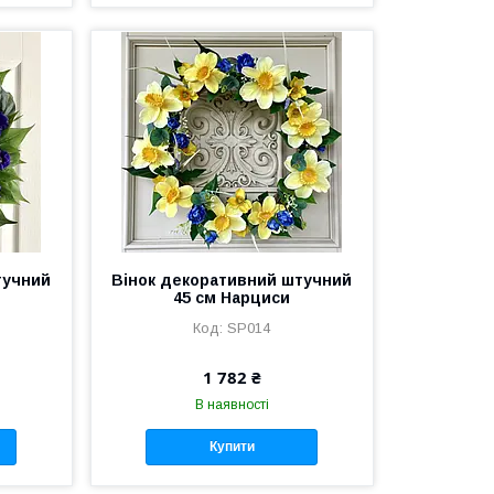
тучний
Вінок декоративний штучний
45 см Нарциси
SP014
1 782 ₴
В наявності
Купити