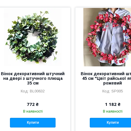
Вінок декоративний штучний
Вінок декоративний ш
на двері з штучного плюща
45 см "Цвіт райської я
35 см
рожевий
BL00632
SP005
772 ₴
1 182 ₴
В наявності
В наявності
Купити
Купити