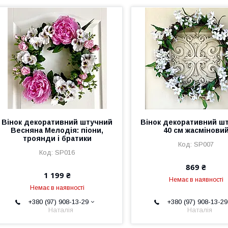
Вінок декоративний штучний
Вінок декоративний ш
Весняна Мелодія: піони,
40 см жасмінови
троянди і братики
SP007
SP016
869 ₴
1 199 ₴
Немає в наявності
Немає в наявності
+380 (97) 908-13-29
+380 (97) 908-13-29
Наталія
Наталія