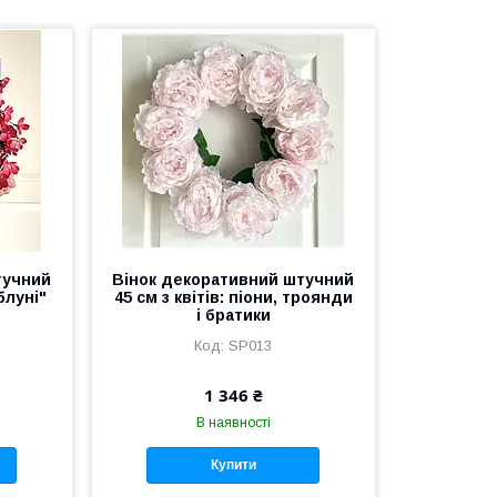
тучний
Вінок декоративний штучний
блуні"
45 см з квітів: піони, троянди
і братики
SP013
1 346 ₴
В наявності
Купити