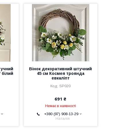
тучний
Вінок декоративний штучний
 білий
45 см Космея троянда
евкаліпт
SP020
691 ₴
Немає в наявності
+380 (97) 908-13-29
Наталія