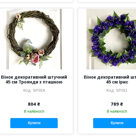
Вінок декоративний штучний
Вінок декоративний ш
45 см Троянди з пташкою
45 см Ірис
SP019
SP011
804 ₴
789 ₴
В наявності
В наявності
Купити
Купити