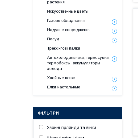
растения
Искусственные цветы
Газове обладнання
Надувне спорядження
Посуд
Треккінгові палки
Автохолодильники, термосумки,
термобоксы, аккумуляторы
холода
Хвойные венки
Ёлки настольные
ФІЛЬТРИ
Хвойні гірлянди та вінки