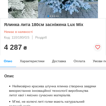
Ялинка лита 180см засніжена Lux Mix
Немає в наявності
Код: 110/180/GS
Роздріб
4 287
₴
Опис
Характеристики
Доставка
Оплата
Умови п
Опис
Неймовірно красива штучна ялинка створена завдяки
використанню інноваційної технології виробництва
литої хвої і якісних сучасних матеріалів.
М'які, не колючі литі голки мають натуральний
зелений колір.