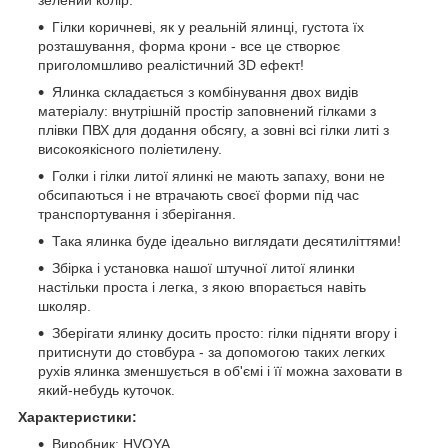
Гілки коричневі, як у реальній ялинці, густота їх
розташування, форма крони - все це створює
приголомшливо реалістичний 3D ефект!
Ялинка складається з комбінування двох видів
матеріалу: внутрішній простір заповнений гілками з
плівки ПВХ для додання обсягу, а зовні всі гілки литі з
високоякісного поліетилену.
Голки і гілки литої ялинкі не мають запаху, вони не
обсипаються і не втрачають своєї форми під час
транспортування і зберігання.
Така ялинка буде ідеально виглядати десятиліттями!
Збірка і установка нашої штучної литої ялинки
настільки проста і легка, з якою впорається навіть
школяр.
Зберігати ялинку досить просто: гілки підняти вгору і
притиснути до стовбура - за допомогою таких легких
рухів ялинка зменшується в об'ємі і її можна заховати в
який-небудь куточок.
Характеристики:
Виробник: HVOYA