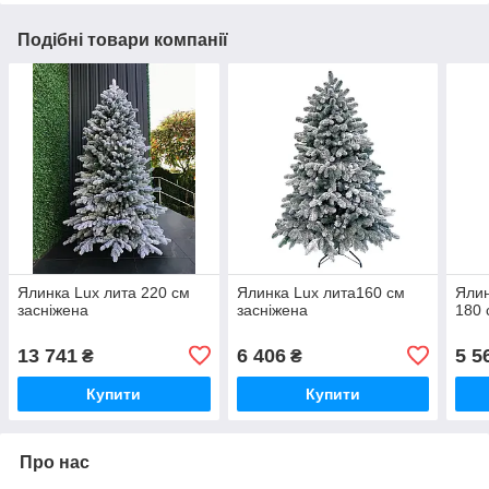
Подібні товари компанії
Ялинка Lux лита 220 см
Ялинка Lux лита160 см
Ялин
засніжена
засніжена
180 
13 741
6 406
5 5
₴
₴
Купити
Купити
Про нас