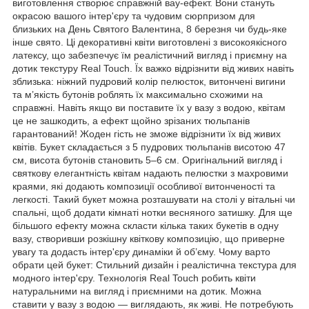
виготовлення створює справжній вау-ефект. Вони стануть
окрасою вашого інтер'єру та чудовим сюрпризом для
близьких на День Святого Валентина, 8 березня чи будь-яке
інше свято. Ці декоративні квіти виготовлені з високоякісного
латексу, що забезпечує їм реалістичний вигляд і приємну на
дотик текстуру Real Touch. Їх важко відрізнити від живих навіть
зблизька: ніжний пудровий колір пелюсток, витончені вигини
та м’якість бутонів роблять їх максимально схожими на
справжні. Навіть якщо ви поставите їх у вазу з водою, квітам
це не зашкодить, а ефект щойно зрізаних тюльпанів
гарантований! Жоден гість не зможе відрізнити їх від живих
квітів. Букет складається з 5 пудрових тюльпанів висотою 47
см, висота бутонів становить 5–6 см. Оригінальний вигляд і
святкову елегантність квітам надають пелюстки з махровими
краями, які додають композиції особливої витонченості та
легкості. Такий букет можна розташувати на столі у вітальні чи
спальні, щоб додати кімнаті нотки весняного затишку. Для ще
більшого ефекту можна скласти кілька таких букетів в одну
вазу, створивши розкішну квіткову композицію, що приверне
увагу та додасть інтер'єру динаміки й об’єму. Чому варто
обрати цей букет: Стильний дизайн і реалістична текстура для
модного інтер'єру. Технологія Real Touch робить квіти
натуральними на вигляд і приємними на дотик. Можна
ставити у вазу з водою — виглядають, як живі. Не потребують