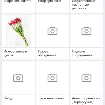
Зварювачі пакетів
Інтер'єрні вінки
Искусственные
комнатные
растения
Искусственные
Газове
Надувне
цветы
обладнання
спорядження
Посуд
Треккінгові палки
Автохолодильники
, термосумки,