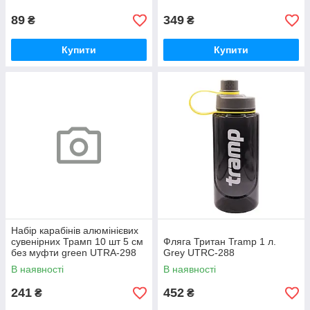
89
349
₴
₴
Купити
Купити
Набір карабінів алюмінієвих
сувенірних Трамп 10 шт 5 cм
Фляга Тритан Tramp 1 л.
без муфти green UTRA-298
Grey UTRC-288
В наявності
В наявності
241
452
₴
₴