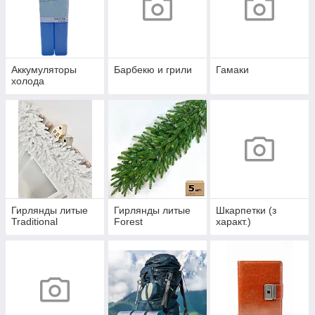
Аккумуляторы
Барбекю и грили
Гамаки
холода
Гирлянды литые
Гирлянды литые
Шкарпетки (з
Traditional
Forest
характ.)