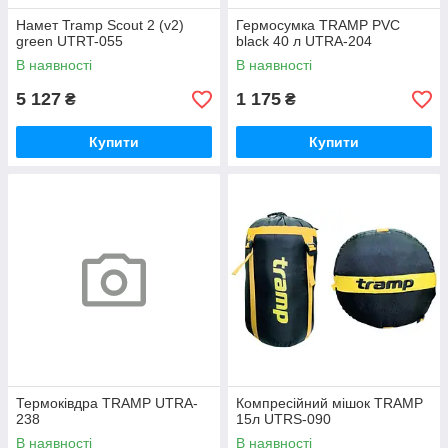
Намет Tramp Scout 2 (v2)
Гермосумка TRAMP PVC
green UTRT-055
black 40 л UTRA-204
В наявності
В наявності
5 127
1 175
₴
₴
Купити
Купити
Термоківдра TRAMP UTRA-
Компресійний мішок TRAMP
238
15л UTRS-090
В наявності
В наявності