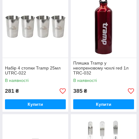
Пляшка Tramp у
Набір 4 стопки Tramp 25мл
неопреновому чохлі red 1л
UTRC-022
TRC-032
В наявності
В наявності
281
385
₴
₴
Купити
Купити