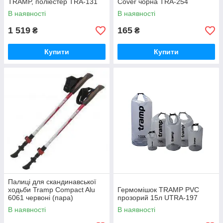
TRAMP, поліестер TRA-131
Cover чорна TRA-254
В наявності
В наявності
1 519
165
₴
₴
Купити
Купити
Палиці для скандинавської
ходьби Tramp Compact Alu
Гермомішок TRAMP PVC
6061 червоні (пара)
прозорий 15л UTRA-197
В наявності
В наявності