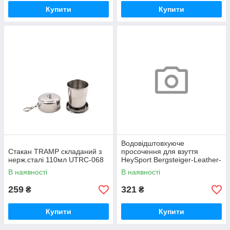
Купити
Купити
Водовідштовхуюче
Стакан TRAMP складаний з
просочення для взуття
нерж.сталі 110мл UTRC-068
HeySport Bergsteiger-Leather-
Grease colourless 150 ml
В наявності
В наявності
259
321
₴
₴
Купити
Купити