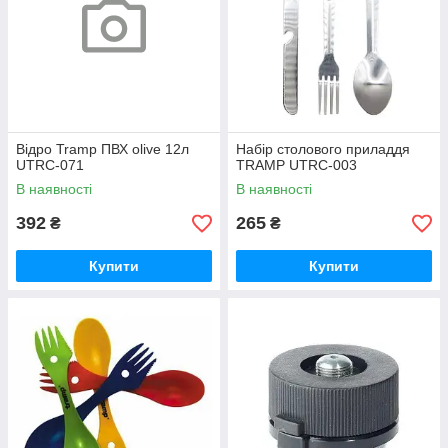
Відро Tramp ПВХ olive 12л
Набір столового приладдя
UTRC-071
TRAMP UTRC-003
В наявності
В наявності
392
265
₴
₴
Купити
Купити