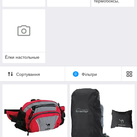
термобоксы,
аккумуляторы
холода
Ёлки настольные
Сортування
0
Фільтри