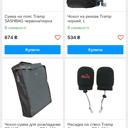
Сумка на пояс Tramp
Чохол на рюкзак Tramp
SASHBAG червона/чорна
чорний, L
В наявності
В наявності
674
534
₴
₴
Купити
Купити
Чохол-сумка для розкладачки
Насадка на ствол Tramp