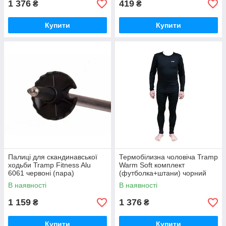
1 376
419
₴
₴
Купити
Купити
Палиці для скандинавської
Термобілизна чоловіча Tramp
ходьби Tramp Fitness Alu
Warm Soft комплект
6061 червоні (пара)
(футболка+штани) чорний
UTRUM-019-black, UTRUM-
В наявності
В наявності
019-black-S/M
1 159
1 376
₴
₴
Купити
Купити