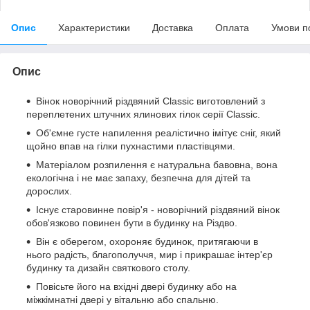
Опис
Характеристики
Доставка
Оплата
Умови п
Опис
Вінок новорічний різдвяний Classic виготовлений з
переплетених штучних ялинових гілок серії Classic.
Об'ємне густе напилення реалістично імітує сніг, який
щойно впав на гілки пухнастими пластівцями.
Матеріалом розпилення є натуральна бавовна, вона
екологічна і не має запаху, безпечна для дітей та
дорослих.
Існує старовинне повір'я - новорічний різдвяний вінок
обов'язково повинен бути в будинку на Різдво.
Він є оберегом, охороняє будинок, притягаючи в
нього радість, благополуччя, мир і прикрашає інтер'єр
будинку та дизайн святкового столу.
Повісьте його на вхідні двері будинку або на
міжкімнатні двері у вітальню або спальню.