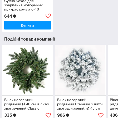
Сумка-чохол для
зберігання новорічних
прикрас кругла d-40
Зелена HVOYA
644
₴
Купити
Подібні товари компанії
Вінок новорічний
Вінок новорічний
Віно
різдвяний Ø 40 см із литої
різдвяний Premium з литої
різд
хвої зелений Classic
хвої засніжений, Ø 45 см
штуч
Eleg
335
906
406
₴
₴