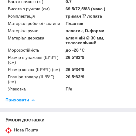
Вага з пачкою (кг)
0.7
Висота з ручкою (см)
69,5/72,5/83 (макс.)
Комплектація
тримач ⁇ лопата
Матеріал робочої частини
Пластик
Матеріал ручки
пластик, D-форми
Матеріал держака
алюміній Ø 30 мм,
телескопічний
Морозостійкість
до -28 °C
Розмір в упаковці (Ш*В*Г)
26,5*83*9
(см)
Розмір ковша (Ш*В*Г) (см)
26,5*34*9
Розміри товару (Ш*В*Г)
26,5*83*9
(см)
Упаковка
П/е
Приховати
Умови доставки
Нова Пошта