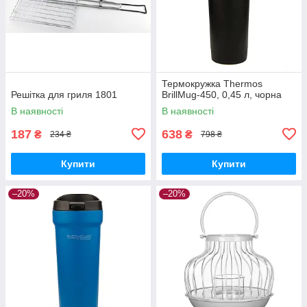
Термокружка Thermos
Решітка для гриля 1801
BrillMug-450, 0,45 л, чорна
В наявності
В наявності
187
638
₴
₴
234 ₴
798 ₴
Купити
Купити
–20%
–20%