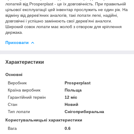
лопатей від Prosperplast - це їх довговічність. При правильній
цільової експлуатації цей інвентар прослужить не один рік. На
відміну від дерев'яних аналогів, такі лопати легкі, надійні,
довговічні і успішно замінюють свої дерев'яні аналоги.
Широкий совок лопати має жолоб з отвором для кріплення
держака.
Приховати
Характеристики
Основні
Виробник
Prosperplast
Країна виробник
Польща
Гарантійний термін
12 міс
Стан
Новий
Тип лопати
Снігоприбиральна
Користувальницькі характеристики
Вага
0.6