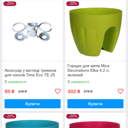
–25%
–20%
Горщик для квітів Mica
Аксесуар у вигляді тримача
Decorations Elba 4,2 л.
для напоїв Time Eco TE-25
зелений
В наявності
В наявності
95
302
₴
₴
126 ₴
378 ₴
Купити
Купити
–20%
–20%