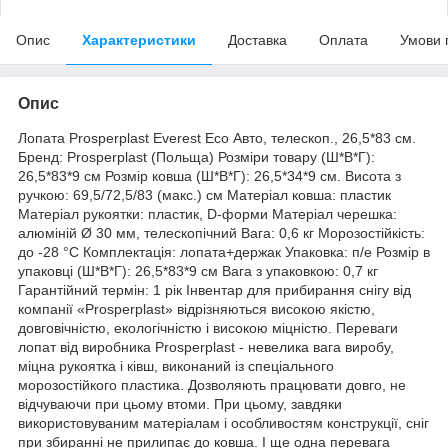
Опис
Характеристики
Доставка
Оплата
Умови 
Опис
Лопата Prosperplast Everest Eco Авто, телескоп., 26,5*83 см.
Бренд: Prosperplast (Польща) Розміри товару (Ш*В*Г):
26,5*83*9 см Розмір ковша (Ш*В*Г): 26,5*34*9 см. Висота з
ручкою: 69,5/72,5/83 (макс.) см Матеріал ковша: пластик
Матеріал рукоятки: пластик, D-форми Матеріал черешка:
алюміній Ø 30 мм, телескопічний Вага: 0,6 кг Морозостійкість:
до -28 °C Комплектація: лопата+держак Упаковка: п/е Розмір в
упаковці (Ш*В*Г): 26,5*83*9 см Вага з упаковкою: 0,7 кг
Гарантійний термін: 1 рік Інвентар для прибирання снігу від
компанії «Prosperplast» відрізняються високою якістю,
довговічністю, екологічністю і високою міцністю. Переваги
лопат від виробника Prosperplast - невелика вага виробу,
міцна рукоятка і ківш, виконаний із спеціального
морозостійкого пластика. Дозволяють працювати довго, не
відчуваючи при цьому втоми. При цьому, завдяки
використовуваним матеріалам і особливостям конструкції, сніг
при збиранні не прилипає до ковша. І ще одна перевага