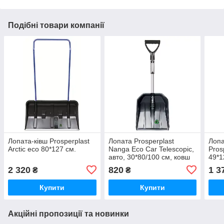
Подібні товари компанії
Лопата-ківш Prosperplast
Лопата Prosperplast
Лопа
Arctic eco 80*127 см.
Nanga Eco Car Telescopic,
Pros
авто, 30*80/100 см, ковш
49*1
пластик, ручка алюм.
плас
2 320
820
1 3
₴
₴
Купити
Купити
Акційні пропозиції та новинки