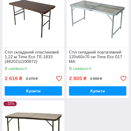
Стіл складаний пластиковий
Стіл складний портативний
1,22 м Time Eco TE-1833
120х60х70 см Time Eco 017
(4820211100872)
МА
В наявності
В наявності
2 616
2 805
₴
₴
3 270 ₴
3 300 ₴
Купити
Купити
–15%