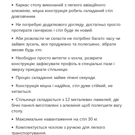
Каркас столу виконаний з легкого авіаційного
алюмінію, міцна конструкція робить складаний стіл
довговічним.
Не потребую додаткового догляду, достатньо просто
протирати ганчіркою і стіл буде як новий.
Аби розкласти чи скласти не потрібно багато часу чи
зайвих зусиль, все продумано та полегшено, зібрати
зможе будь хто.
Необхідно просто витягти з чохла, розкрити
конструкцію зафіксувати профіль в спеціальні пази і
зверху приєднати стільницю.
Процес складання займе лічені секунди.
Конструкція міцна і надійна, стіл дуже стійкий, не
хитається.
Стільниця складається з 12 металевих ламелей, дві
бічні панелі виготовлені з алюмінія щоб полегшити вагу
столу.
Максимальне навантаження на стіл 30 кг.
Комплектується чохлом з ручкою для легкого
транспортування.