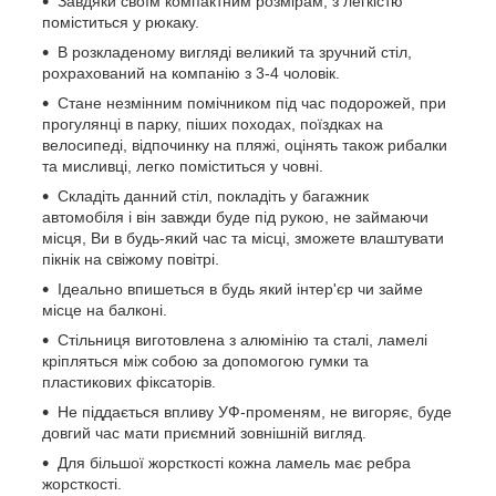
Завдяки своїм компактним розмірам, з легкістю
поміститься у рюкаку.
В розкладеному вигляді великий та зручний стіл,
рохрахований на компанію з 3-4 чоловік.
Стане незмінним помічником під час подорожей, при
прогулянці в парку, піших походах, поїздках на
велосипеді, відпочинку на пляжі, оцінять також рибалки
та мисливці, легко поміститься у човні.
Складіть данний стіл, покладіть у багажник
автомобіля і він завжди буде під рукою, не займаючи
місця, Ви в будь-який час та місці, зможете влаштувати
пікнік на свіжому повітрі.
Ідеально впишеться в будь який інтер'єр чи займе
місце на балконі.
Стільниця виготовлена з алюмінію та сталі, ламелі
кріпляться між собою за допомогою гумки та
пластикових фіксаторів.
Не піддається впливу УФ-променям, не вигоряє, буде
довгий час мати приємний зовнішній вигляд.
Для більшої жорсткості кожна ламель має ребра
жорсткості.