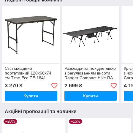
Стіл складний
Розкладачка похідне ліжко
Кріс
портативний 120х60х74
з регулюванням висоти
з чо
см Time Eco TE-1841
Ranger Compact Hike RA
Carp
5521
3 270
2 699
4 1
₴
₴
Купити
Купити
Акційні пропозиції та новинки
–20%
–15%