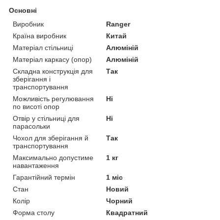
Основні
Виробник
Ranger
Країна виробник
Китай
Матеріал стільниці
Алюміній
Матеріал каркасу (опор)
Алюміній
Складна конструкція для
Так
зберігання і
транспортування
Можливість регулювання
Ні
по висоті опор
Отвір у стільниці для
Ні
парасольки
Чохол для зберігання й
Так
транспортування
Максимально допустиме
1 кг
навантаження
Гарантійний термін
1 міс
Стан
Новий
Колір
Чорний
Форма столу
Квадратний