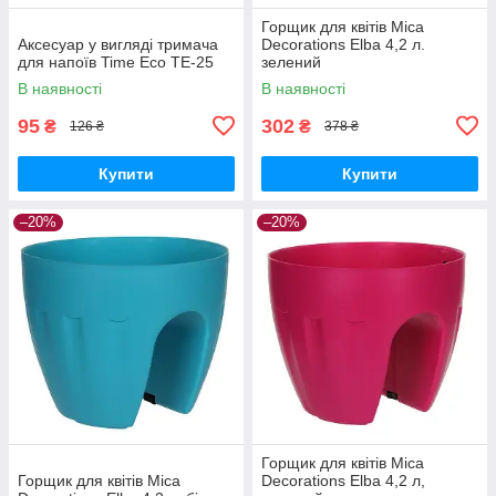
Горщик для квітів Mica
Аксесуар у вигляді тримача
Decorations Elba 4,2 л.
для напоїв Time Eco TE-25
зелений
В наявності
В наявності
95
302
₴
₴
126 ₴
378 ₴
Купити
Купити
–20%
–20%
Горщик для квітів Mica
Горщик для квітів Mica
Decorations Elba 4,2 л,