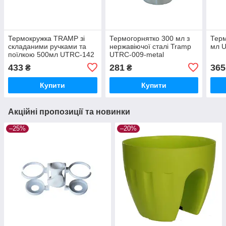
Термокружка TRAMP зі
Термогорнятко 300 мл з
Тер
складаними ручками та
нержавіючої сталі Tramp
мл 
поїлкою 500мл UTRC-142
UTRC-009-metal
olive
433
281
365
₴
₴
Купити
Купити
Акційні пропозиції та новинки
–25%
–20%