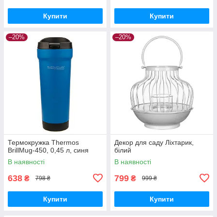
Купити
Купити
–20%
–20%
Термокружка Thermos
Декор для саду Ліхтарик,
BrillMug-450, 0,45 л, синя
білий
В наявності
В наявності
638
799
₴
₴
798 ₴
999 ₴
Купити
Купити