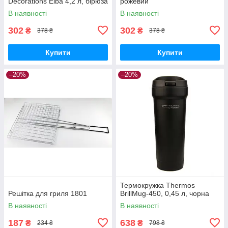
Decorations Elba 4,2 л, бірюза
рожевий
В наявності
В наявності
302
302
₴
₴
378 ₴
378 ₴
Купити
Купити
–20%
–20%
Термокружка Thermos
Решітка для гриля 1801
BrillMug-450, 0,45 л, чорна
В наявності
В наявності
187
638
₴
₴
234 ₴
798 ₴